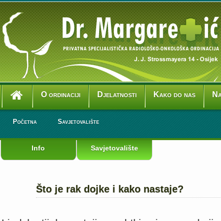
O ordinaciji
Djelatnosti
Kako do nas
Na
Početna
Savjetovalište
Info
Savjetovalište
Što je rak dojke i kako nastaje?