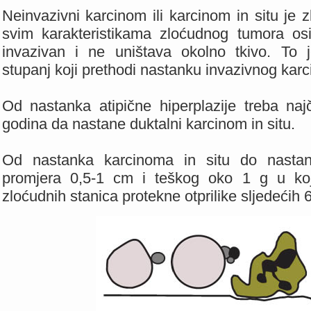
Neinvazivni karcinom ili karcinom in situ je 
svim karakteristikama zloćudnog tumora os
invazivan i ne uništava okolno tkivo. To je
stupanj koji prethodi nastanku invazivnog kar
Od nastanka atipične hiperplazije treba na
godina da nastane duktalni karcinom in situ.
Od nastanka karcinoma in situ do nastan
promjera 0,5-1 cm i teškog oko 1 g u ko
zloćudnih stanica protekne otprilike sljedećih 