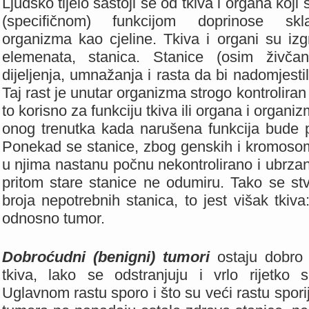
Ljudsko tijelo sastoji se od tkiva i organa ko
(specifičnom) funkcijom doprinose skl
organizma kao cjeline. Tkiva i organi su iz
elemenata, stanica. Stanice (osim živča
dijeljenja, umnažanja i rasta da bi nadomjestil
Taj rast je unutar organizma strogo kontrolira
to korisno za funkciju tkiva ili organa i organiz
onog trenutka kada narušena funkcija bude 
Ponekad se stanice, zbog genskih i kromosom
u njima nastanu počnu nekontrolirano i ubrzan
pritom stare stanice ne odumiru. Tako se st
broja nepotrebnih stanica, to jest višak tkiva:
odnosno tumor.
Dobroćudni (benigni) tumori
ostaju dobro 
tkiva, lako se odstranjuju i vrlo rijetko 
Uglavnom rastu sporo i što su veći rastu spor