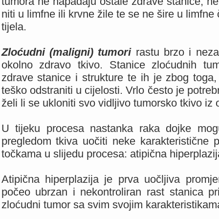
tumora ne napadaju ostale zdrave stanice, ne 
niti u limfne ili krvne žile te se ne šire u limfn
tijela.
Zloćudni (maligni) tumori
rastu brzo i nezau
okolno zdravo tkivo. Stanice zloćudnih tu
zdrave stanice i strukture te ih je zbog toga
teško odstraniti u cijelosti. Vrlo često je potreb
želi li se ukloniti svo vidljivo tumorsko tkivo i
U tijeku procesa nastanka raka dojke mogu
pregledom tkiva uočiti neke karakteristične
točkama u slijedu procesa: atipična hiperplazija
Atipična hiperplazija je prva uočljiva prom
počeo ubrzan i nekontroliran rast stanica p
zloćudni tumor sa svim svojim karakteristikam