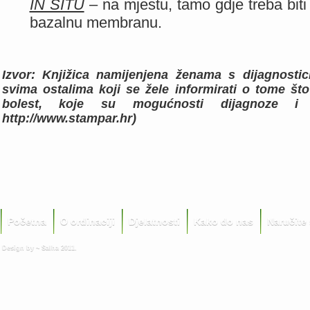
IN SITU
– na mjestu, tamo gdje treba biti 
bazalnu membranu.
Izvor: Knjižica namijenjena ženama s dijagnostic
svima ostalima koji se žele informirati o tome što
bolest, koje su mogućnosti dijagnoze i l
http://www.stampar.hr)
Početna
O ordinaciji
Djelatnosti
Kako do nas
Naručite
Design by ~ Salha 2011.